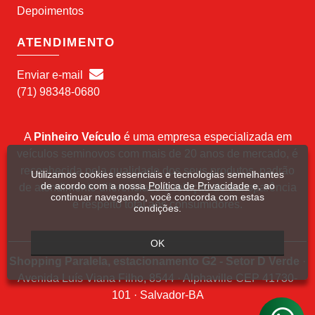
Depoimentos
ATENDIMENTO
Enviar e-mail
(71) 98348-0680
A
Pinheiro Veículo
é uma empresa especializada em
veículos seminovos com mais de 20 anos de mercado, é
reconhecida pela qualidade dos seus produtos, padrão
Utilizamos cookies essenciais e tecnologias semelhantes
de acordo com a nossa
Política de Privacidade
e, ao
de atendimento diferenciado e relação de transparência
continuar navegando, você concorda com estas
e respeito total aos consumidores.
condições.
OK
Shopping Paralela, estacionamento G2 - Setor D Verde
·
Avenida Luís Viana Filho, 8544 · Alphaville CEP 41730-
101 · Salvador-BA